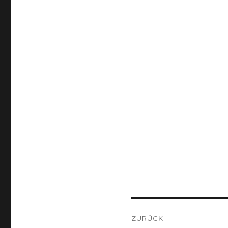
am
Beitragsnaviga
ZURÜCK