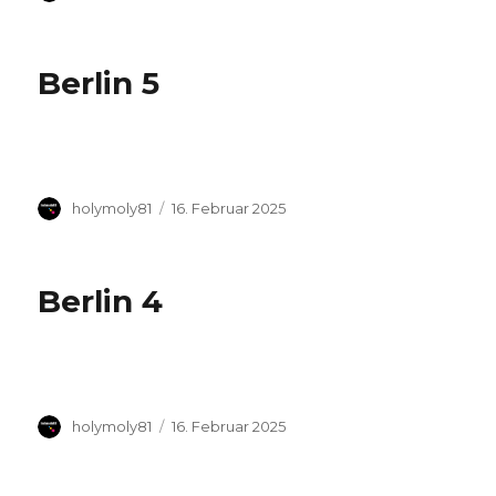
am
Berlin 5
Autor
Veröffentlicht
holymoly81
16. Februar 2025
am
Berlin 4
Autor
Veröffentlicht
holymoly81
16. Februar 2025
am