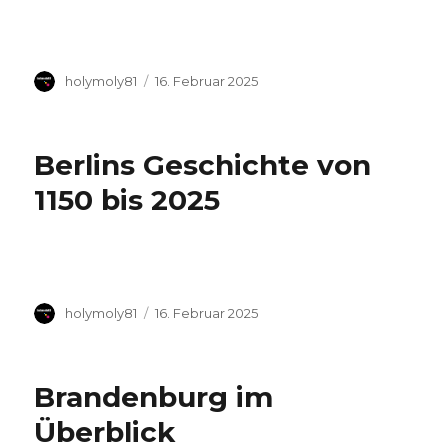
Autor
Veröffentlicht
holymoly81
16. Februar 2025
am
Berlins Geschichte von
1150 bis 2025
Autor
Veröffentlicht
holymoly81
16. Februar 2025
am
Brandenburg im
Überblick