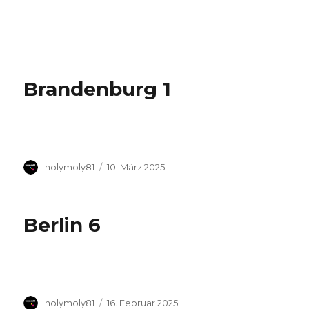
Brandenburg 1
Autor
Veröffentlicht
holymoly81
10. März 2025
am
Berlin 6
Autor
Veröffentlicht
holymoly81
16. Februar 2025