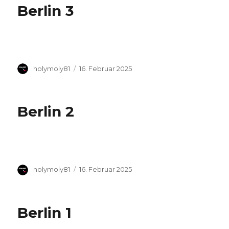
Berlin 3
Autor
Veröffentlicht
holymoly81
16. Februar 2025
am
Berlin 2
Autor
Veröffentlicht
holymoly81
16. Februar 2025
am
Berlin 1