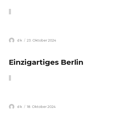
Autor
Veröffentlicht
d k
23. Oktober 2024
am
Einzigartiges Berlin
Autor
Veröffentlicht
d k
18. Oktober 2024
am